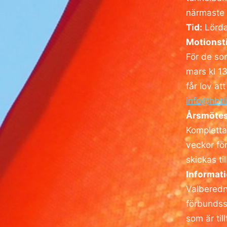
närmaste h
Tid:
Lördag
Motionsti
För de so
mars kl 1
får lov at
info@hbtli
Årsmötes
Kompletta
veckor för
skickas t
Informati
Valberedni
förbundss
som är til