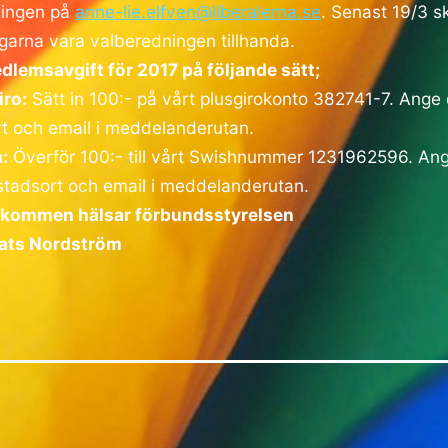
ningen på
anne-lie.elfven@liberalerna.se
. Senast 19/3 s
garna vara valberedningen tillhanda.
dlemsavgift för 2017 på följande sätt;
iro:
Sätt in 100:- på vårt plusgirokonto 382741-7. Ange 
t och email i meddelanderutan.
:
Överför 100:- till vårt Swishnummer 1231962596. Ang
tadsort och email i meddelanderutan.
lkommen hälsar förbundsstyrelsen
ats Nordström