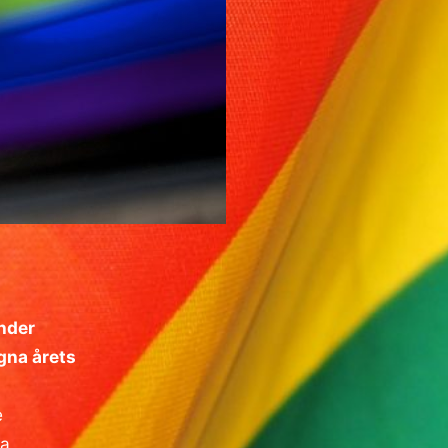
Under
ngna årets
e
ka