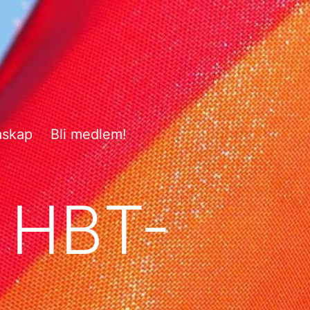
mskap
Bli medlem!
 HBT-