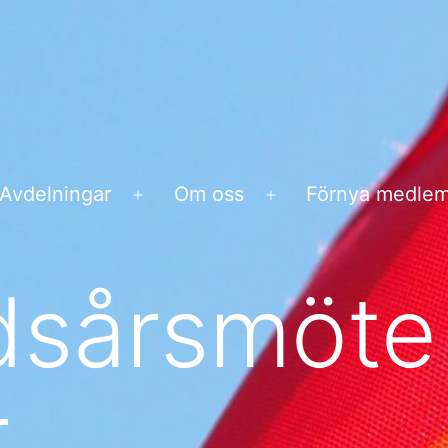
Avdelningar
Om oss
Förnya medle
na
Öppna
Öppna
ny
meny
meny
dsårsmöte
r