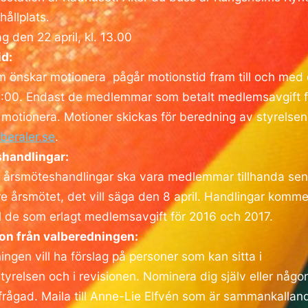
ållplats.
 den 22 april, kl. 13.00
d:
m önskar motionera pågår motionstid fram till och med
3:00. Endast de medlemmar som betalt medlemsavgift f
t motionera. Motioner skickas för beredning av styrelsen t
beraler.se
.
handlingar:
 årsmöteshandlingar ska vara medlemmar tillhanda sen
e årsmötet, det vill säga den 8 april. Handlingar komme
ill de som erlagt medlemsavgift för 2016 och 2017.
on från valberedningen:
ngen vill ha förslag på personer som kan sitta i
tyrelsen och i revisionen. Nominera dig själv eller någ
lfrågad. Maila till Anne-Lie Elfvén som är sammankalland