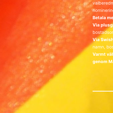
valbered
nominerin
Betala me
Via plusg
bostadsor
Via Swish
namn, bos
Varmt vä
genom M