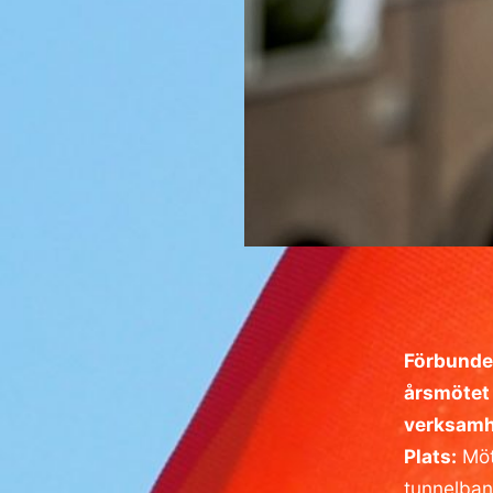
Förbundet
årsmötet 
verksamh
Plats:
Möt
tunnelban