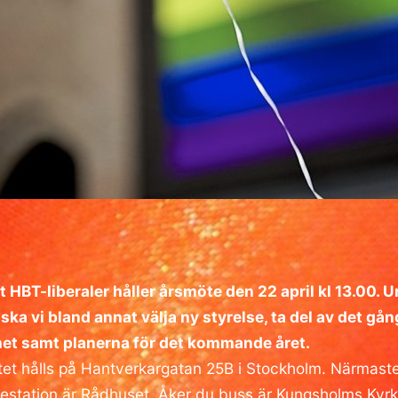
 HBT-liberaler håller årsmöte den 22 april kl 13.00. 
ska vi bland annat välja ny styrelse, ta del av det gå
et samt planerna för det kommande året.
et hålls på Hantverkargatan 25B i Stockholm. Närmast
estation är Rådhuset. Åker du buss är Kungsholms Kyr