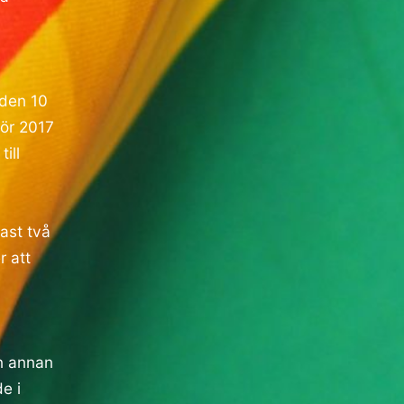
 den 10
ör 2017
ill
ast två
r att
on annan
e i