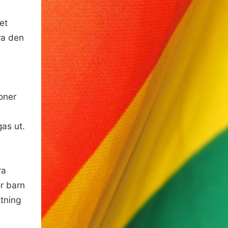
et
ra den
oner
as ut.
ra
ör barn
tning