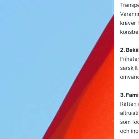
Transpe
Varanna
kräver 
könsbek
2. Bek
Frihete
särskil
omvänd
3. Fami
Rätten 
altruis
som fö
och ino