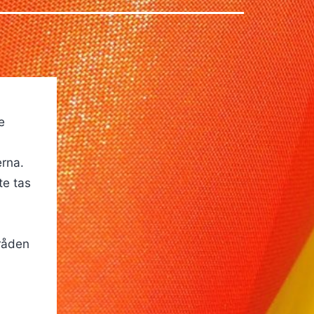
e
erna.
te tas
mråden