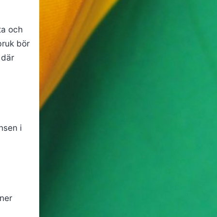
ta och
bruk bör
 där
nsen i
oner