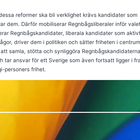
 dessa reformer ska bli verklighet krävs kandidater som
erar dem. Därför mobiliserar Regnbågsliberaler inför val
erar Regnbågskandidater, liberala kandidater som aktivt
rågor, driver dem i politiken och sätter friheten i centrum
tt samla, stötta och synliggöra Regnbågskandidaterna 
 tar ansvar för ett Sverige som även fortsatt ligger i f
qi-personers frihet.