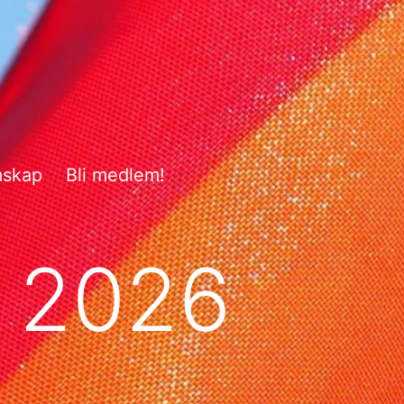
mskap
Bli medlem!
 2026