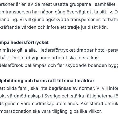
rsoner är en av de mest utsatta grupperna i samhället.
n transperson har någon gång övervägt att ta sitt liv. D
handling. Vi vill grundlagsskydda transpersoner, förbätt
räftande vården och införa ett tredje juridiskt kön.
ämpa hedersförtrycket
n måste gälla alla. Hedersförtrycket drabbar hbtqi-pers
t hårt. Det förebyggande arbetet ska förstärkas,
elseförsök bekämpas och fler skyddade boenden bygg
ljebildning och barns rätt till sina föräldrar
att bilda familj ska inte begränsas av normer. Vi vill infö
tiskt värdmödraskap i Sverige och stärka rättigheterna f
ds genom värdmödraskap utomlands. Assisterad befruk
mparsdonation ska vara tillgänglig på lika villkor.