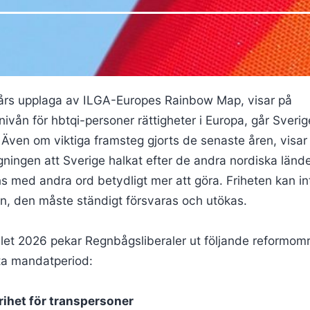
års upplaga av ILGA-Europes Rainbow Map, visar på
ivån för hbtqi-personer rättigheter i Europa, går Sverig
 Även om viktiga framsteg gjorts de senaste åren, visar
gningen att Sverige halkat efter de andra nordiska länd
ns med andra ord betydligt mer att göra. Friheten kan in
en, den måste ständigt försvaras och utökas.
alet 2026 pekar Regnbågsliberaler ut följande reformo
ta mandatperiod:
frihet för transpersoner