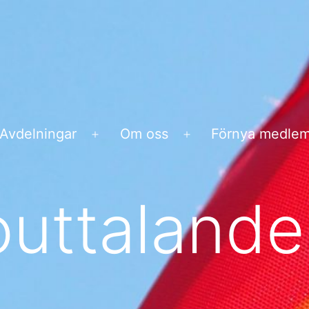
Avdelningar
Om oss
Förnya medle
na
Öppna
Öppna
ny
meny
meny
uttalande