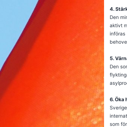
4. Stär
Den min
aktivt 
införas
behoven
5. Värn
Den som
flyktin
asylpro
6. Öka 
Sverige
interna
som för