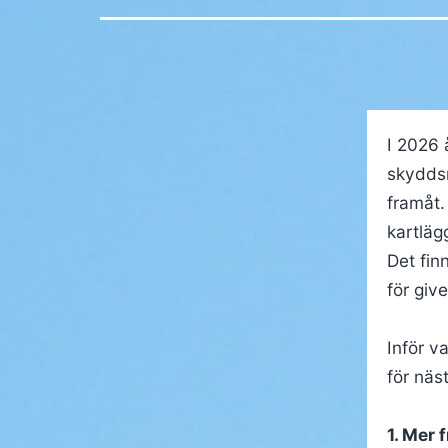
I 2026 
skyddsn
framåt.
kartläg
Det fin
för giv
Inför v
för näs
1. Mer 