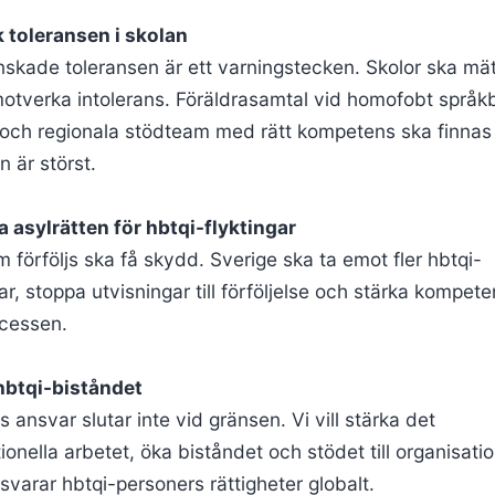
k toleransen i skolan
skade toleransen är ett varningstecken. Skolor ska mä
motverka intolerans. Föräldrasamtal vid homofobt språk
 och regionala stödteam med rätt kompetens ska finnas
 är störst.
a asylrätten för hbtqi-flyktingar
 förföljs ska få skydd. Sverige ska ta emot fler hbtqi-
gar, stoppa utvisningar till förföljelse och stärka kompete
cessen.
hbtqi-biståndet
s ansvar slutar inte vid gränsen. Vi vill stärka det
tionella arbetet, öka biståndet och stödet till organisati
svarar hbtqi-personers rättigheter globalt.