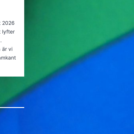
et 2026
 lyfter
.
är vi
ramkant