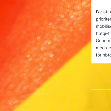
För att
priorit
mobilis
hbtqi-f
Genom a
med och
för hbt