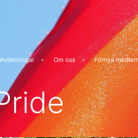
Avdelningar
Om oss
Förnya medle
na
Öppna
Öppna
ny
meny
meny
Pride