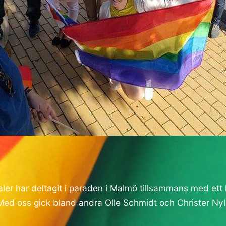
aler har deltagit i paraden i Malmö tillsammans med ett 
. Med oss gick bland andra Olle Schmidt och Christer Ny