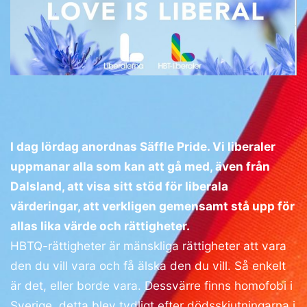
I dag lördag anordnas Säffle Pride. Vi liberaler
uppmanar alla som kan att gå med, även från
Dalsland, att visa sitt stöd för liberala
värderingar, att verkligen gemensamt stå upp för
allas lika värde och rättigheter.
HBTQ-rättigheter är mänskliga rättigheter att vara
den du vill vara och få älska den du vill. Så enkelt
är det, eller borde vara. Dessvärre finns homofobi i
Sverige, detta blev tydligt efter dödsskjutningarna i