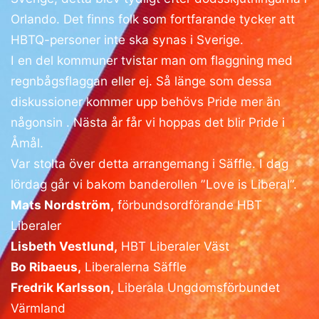
Orlando. Det finns folk som fortfarande tycker att
HBTQ-personer inte ska synas i Sverige.
I en del kommuner tvistar man om flaggning med
regnbågsflaggan eller ej. Så länge som dessa
diskussioner kommer upp behövs Pride mer än
någonsin . Nästa år får vi hoppas det blir Pride i
Åmål.
Var stolta över detta arrangemang i Säffle. I dag
lördag går vi bakom banderollen ”Love is Liberal”.
Mats Nordström,
förbundsordförande HBT
Liberaler
Lisbeth Vestlund,
HBT Liberaler Väst
Bo Ribaeus,
Liberalerna Säffle
Fredrik Karlsson,
Liberala Ungdomsförbundet
Värmland