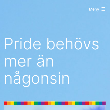
Hoppa
Regnbågsliberaler
Meny
till
innehåll
Pride behövs
mer än
någonsin