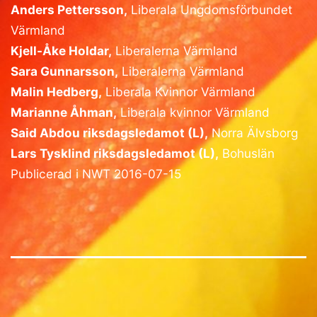
Anders Pettersson,
Liberala Ungdomsförbundet
Värmland
Kjell-Åke Holdar,
Liberalerna Värmland
Sara Gunnarsson,
Liberalerna Värmland
Malin Hedberg,
Liberala Kvinnor Värmland
Marianne Åhman,
Liberala kvinnor Värmland
Said Abdou riksdagsledamot (L),
Norra Älvsborg
Lars Tysklind riksdagsledamot (L),
Bohuslän
Publicerad i NWT 2016-07-15